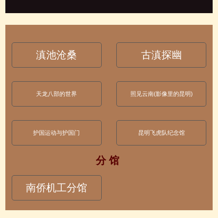
滇池沧桑
古滇探幽
天龙八部的世界
照见云南(影像里的昆明)
护国运动与护国门
昆明飞虎队纪念馆
分 馆
南侨机工分馆