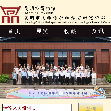
展 览
资 讯
首 页
收 藏