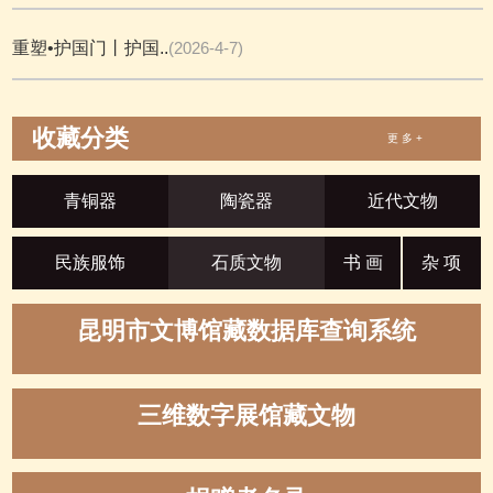
重塑•护国门丨护国..
(2026-4-7)
收藏分类
更 多 +
青铜器
陶瓷器
近代文物
民族服饰
石质文物
书 画
杂 项
昆明市文博馆藏数据库查询系统
三维数字展馆藏文物