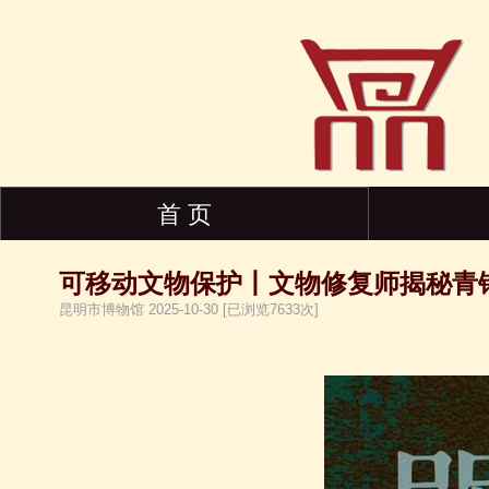
首 页
可移动文物保护丨文物修复师揭秘青
昆明市博物馆 2025-10-30 [已浏览7633次]