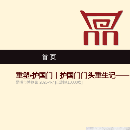
首 页
重塑•护国门丨护国门门头重生记——
昆明市博物馆 2026-4-7 [已浏览10008次]