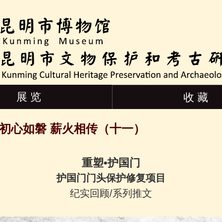
展 览
收 藏
初心如磐 薪火相传（十一）
重塑•护国门
护国门门头保护修复项目
纪实回顾/系列推文