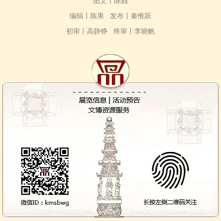
图文丨陈颢
编辑丨陈果 发布丨秦惟跃
初审丨高静铮 终审丨李晓帆