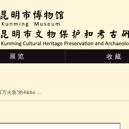
展 览
收 藏
急”的4&bu ...