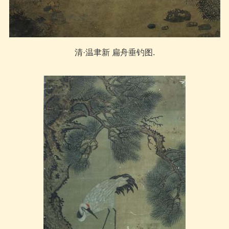
清·温聿新 扁舟垂钓图.