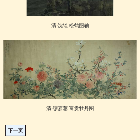
清·沈铨 松鹤图轴
清·缪嘉蕙 富贵牡丹图
下一页