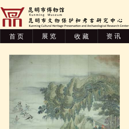
展 览
资 讯
首 页
收 藏